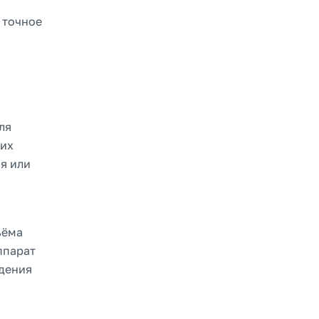
 точное
ля
ких
я или
ъёма
ппарат
юдения