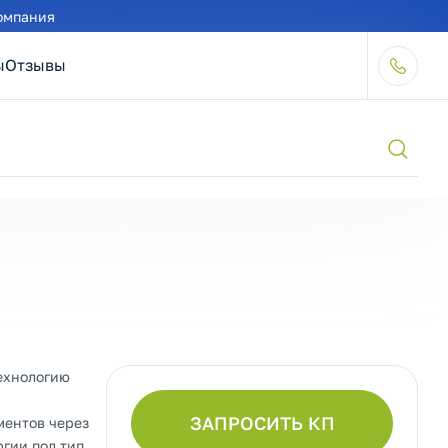
омпания
ы
Отзывы
технологию
ЗАПРОСИТЬ КП
ментов через
гии под тип