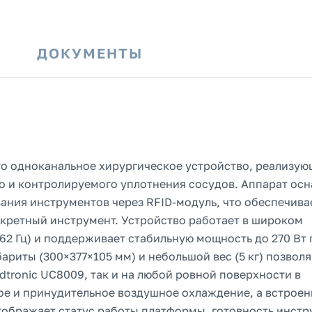
И
ДОКУМЕНТЫ
то одноканальное хирургическое устройство, реализую
о и контролируемого уплотнения сосудов. Аппарат ос
ния инструментов через RFID-модуль, что обеспечива
кретный инструмент. Устройство работает в широком
62 Гц) и поддерживает стабильную мощность до 270 Вт 
ариты (300×377×105 мм) и небольшой вес (5 кг) позвол
dtronic UC8009, так и на любой ровной поверхности в
ое и принудительное воздушное охлаждение, а встрое
тображает статус работы платформы, готовность инстр