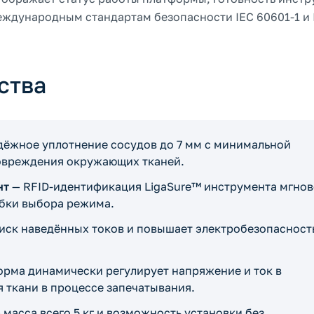
еждународным стандартам безопасности IEC 60601-1 и 
ства
дёжное уплотнение сосудов до 7 мм с минимальной
овреждения окружающих тканей.
нт
— RFID-идентификация LigaSure™ инструмента мгно
бки выбора режима.
ск наведённых токов и повышает электробезопасност
рма динамически регулирует напряжение и ток в
 ткани в процессе запечатывания.
 масса всего 5 кг и возможность установки без