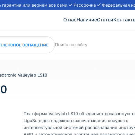
 гарантия или вернем все сами
Рассрочка
Федеральная к
О нас
Наличие
Статьи
Контакт
Поиск по сайту
ПЛЕКСНОЕ ОСНАЩЕНИЕ
edtronic Valleylab LS10
10
Платформа Valleylab LS10 объединяет доказанную 
LigaSure для надёжного запечатывания сосудов с
интеллектуальной системой распознавания инстру
RFID и автоматической адаптацией параметров энер