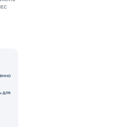
IEC
венно
ь для