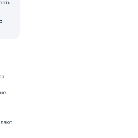
ость
р
ра
ние
оляют