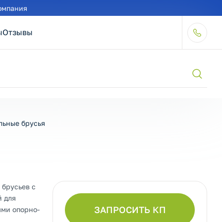
омпания
ы
Отзывы
льные брусья
 брусьев с
й для
ЗАПРОСИТЬ КП
ми опорно-