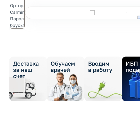
Доставка
Обучаем
Вводим
ИБП 
за наш
врачей
в работу
пода
счет