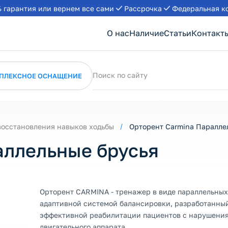
 гарантия или вернем все сами
Рассрочка
Федеральная к
О нас
Наличие
Статьи
Контакт
Поиск по сайту
ПЛЕКСНОЕ ОСНАЩЕНИЕ
восстановления навыков ходьбы
Орторент Carmina Паралле
аллельные брусья
Орторент CARMINA - тренажер в виде параллельных
адаптивной системой балансировки, разработанны
эффективной реабилитации пациентов с нарушения
двигательного аппарата.