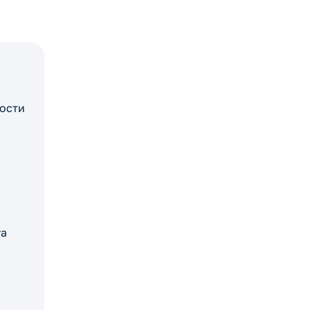
ости
га