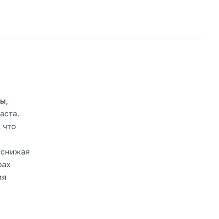
бы
,
аста.
, что
 снижая
рах
мя