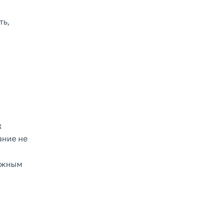
ть,
х
ание не
дежным