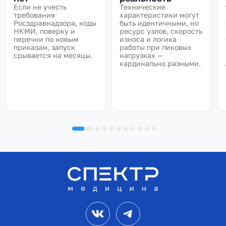
Если не учесть
Технические
требования
характеристики могут
Росздравнадзора, коды
быть идентичными, но
НКМИ, поверку и
ресурс узлов, скорость
перечни по новым
износа и логика
приказам, запуск
работы при пиковых
срывается на месяцы.
нагрузках —
кардинально разными.
VK
Telegram