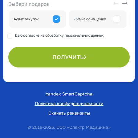
Выбери подарок
А
Аудит закупок
-5% на оснащение
к
Даю согласие на обработку
персональных данных
ПОЛУЧИТЬ
Yandex SmartCaptcha
Политика конфиденциальности
Скачать реквизиты
© 2019-2026. ООО «Спектр Медицина»