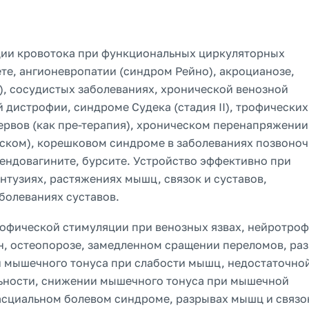
ции кровотока при функциональных циркуляторных
те, ангионевропатии (синдром Рейно), акроцианозе,
), сосудистых заболеваниях, хронической венозной
дистрофии, синдроме Судека (стадия II), трофических
ервов (как пре-терапия), хроническом перенапряжени
ском), корешковом синдроме в заболеваниях позвоно
тендовагините, бурсите. Устройство эффективно при
тузиях, растяжениях мышц, связок и суставов,
болеваниях суставов.
трофической стимуляции при венозных язвах, нейротро
н, остеопорозе, замедленном сращении переломов, ра
и мышечного тонуса при слабости мышц, недостаточно
ьности, снижении мышечного тонуса при мышечной
сциальном болевом синдроме, разрывах мышц и связо