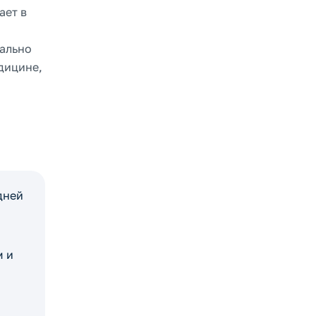
ает в
еально
дицине,
дней
м и