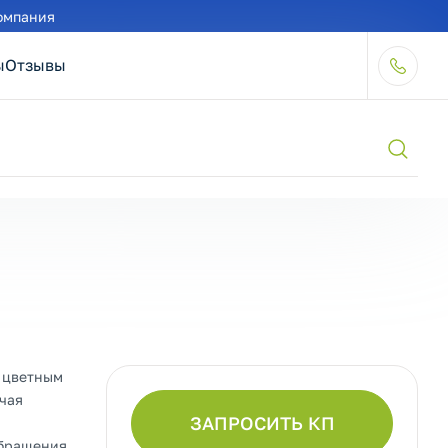
омпания
ы
Отзывы
с цветным
чая
ЗАПРОСИТЬ КП
бращения,