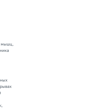
и мышц,
чника
фных
зрывах
й
к,