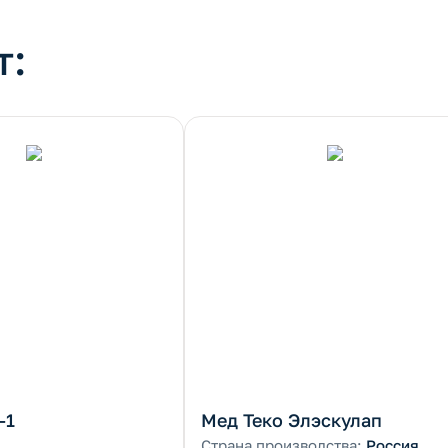
т:
-1
Мед Теко Элэскулап
Страна производства:
Россия