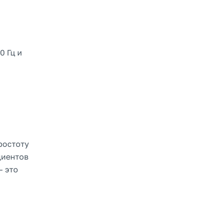
0 Гц и
ростоту
циентов
— это