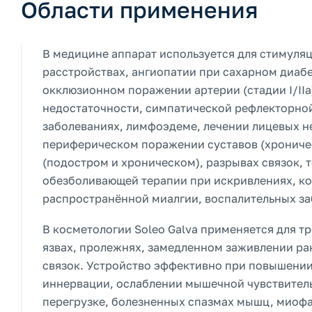
Области применения
В медицине аппарат используется для стимуля
расстройствах, ангиопатии при сахарном диабе
окклюзионном поражении артерии (стадии I/IIa
недостаточности, симпатической рефлекторной 
заболеваниях, лимфоэдеме, лечении лицевых н
периферическом поражении суставов (хрониче
(подостром и хроническом), разрывах связок, 
обезболивающей терапии при искривлениях, кон
распространённой миалгии, воспалительных за
В косметологии Soleo Galva применяется для 
язвах, пролежнях, замедленном заживлении ра
связок. Устройство эффективно при повышени
иннервации, ослаблении мышечной чувствител
перегрузке, болезненных спазмах мышц, миофа