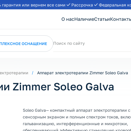
 гарантия или вернем все сами
Рассрочка
Федеральная к
О нас
Наличие
Статьи
Контакт
Поиск по сайту
ПЛЕКСНОЕ ОСНАЩЕНИЕ
лектротерапии
Аппарат электротерапии Zimmer Soleo Galva
и Zimmer Soleo Galva
Soleo Galva— компактный аппарат электротерапии 
сенсорным экраном и полным спектром токов, вклю
гальванизацию, интерференционные и микротоки,
обеспечивающий эффективную стимуляцию кровоо