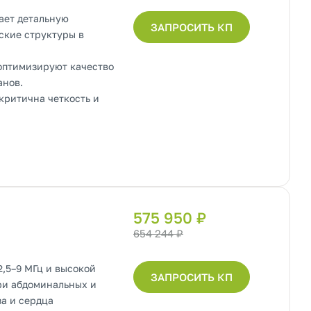
ает детальную
ЗАПРОСИТЬ КП
ские структуры в
 оптимизируют качество
анов.
критична четкость и
575 950 ₽
654 244 ₽
,5–9 МГц и высокой
ЗАПРОСИТЬ КП
ри абдоминальных и
за и сердца