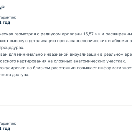
AP
Гарантия:
1 год
ческая геометрия с радиусом кривизны 15,57 мм и расширенны
вают высокую детализацию при лапароскопических и абдомин
процедурах.
ван для минимально инвазивной визуализации в реальном вр
ровского картирования на сложных анатомических участках.
фокусировки на близком расстоянии повышает информативност
нного доступа.
Гарантия:
1 год