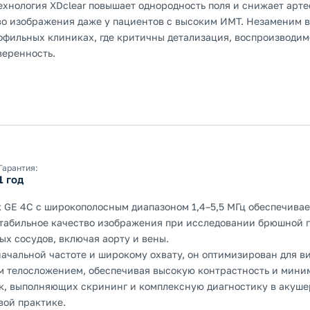
ехнология XDclear повышает однородность поля и снижает арте
во изображения даже у пациентов с высоким ИМТ. Незаменим 
офильных клиниках, где критичны детализация, воспроизводим
веренность.
Гарантия:
1 год
 GE 4C с широкополосным диапазоном 1,4–5,5 МГц обеспечивае
табильное качество изображения при исследовании брюшной п
ых сосудов, включая аорту и вены.
начальной частоте и широкому охвату, он оптимизирован для в
м телосложением, обеспечивая высокую контрастность и мини
к, выполняющих скрининг и комплексную диагностику в акушер
вой практике.