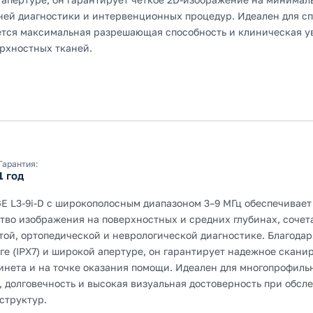
ней диагностики и интервенционных процедур. Идеален для 
уется максимальная разрешающая способность и клиническая у
рхностных тканей.
Гарантия:
1 год
E L3-9i-D с широкополосным диапазоном 3–9 МГц обеспечивае
ство изображения на поверхностных и средних глубинах, сочет
той, ортопедической и неврологической диагностике. Благодар
ге (IPX7) и широкой апертуре, он гарантирует надежное скани
инета и на точке оказания помощи. Идеален для многопрофильн
, долговечность и высокая визуальная достоверность при обсл
структур.