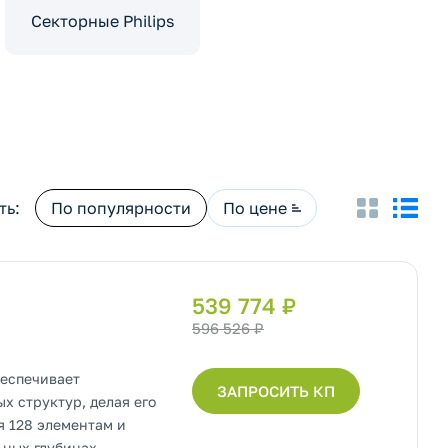
Секторные Philips
ть:
По популярности
По цене
539 774 ₽
596 526 ₽
беспечивает
ЗАПРОСИТЬ КП
х структур, делая его
я 128 элементам и
ных глубинах,