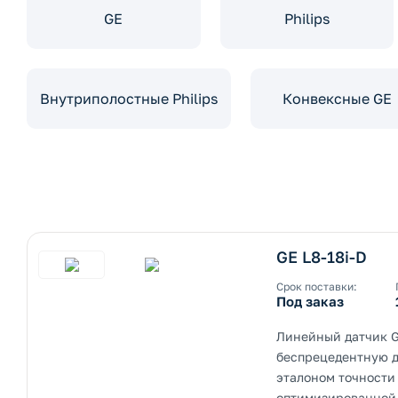
GE
Philips
Внутриполостные Philips
Конвексные GE
ернуть/развернуть категорию
GE L8-18i-D
Срок поставки:
Под заказ
ернуть/развернуть категорию
Линейный датчик G
беспрецедентную д
эталоном точности
оптимизированной 