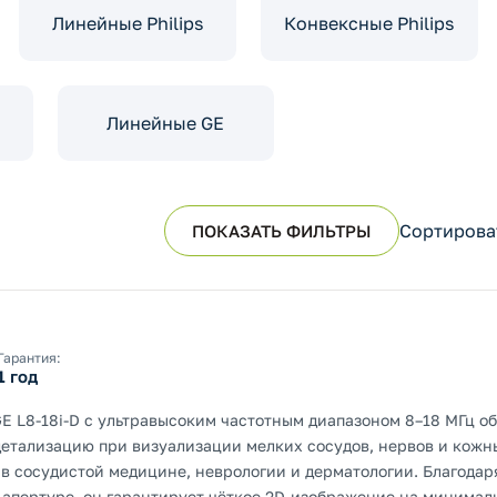
Линейные Philips
Конвексные Philips
Линейные GE
Сортирова
ПОКАЗАТЬ ФИЛЬТРЫ
Гарантия:
1 год
E L8-18i-D с ультравысоким частотным диапазоном 8–18 МГц о
етализацию при визуализации мелких сосудов, нервов и кожны
 в сосудистой медицине, неврологии и дерматологии. Благодар
апертуре, он гарантирует чёткое 2D-изображение на минималь