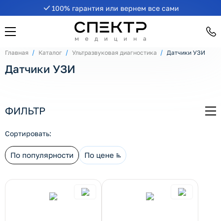
100% гарантия или вернем все сами
рнуть/развернуть категорию
Главная
Каталог
Ультразвуковая диагностика
Датчики УЗИ
Датчики УЗИ
ФИЛЬТР
СВ
рнуть/развернуть категорию
Сортировать:
По популярности
По цене
рнуть/развернуть категорию