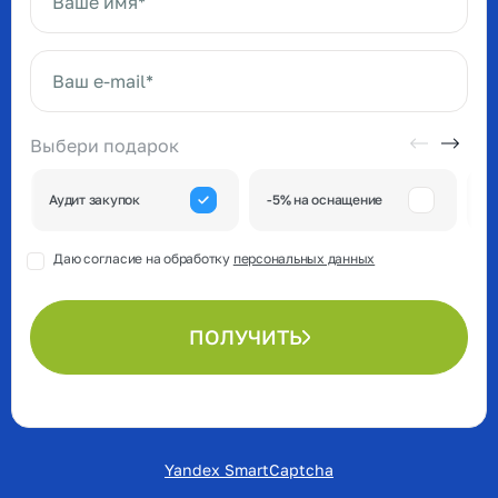
Ваше имя*
Ваш e-mail*
Выбери подарок
А
Аудит закупок
-5% на оснащение
к
Даю согласие на обработку
персональных данных
ПОЛУЧИТЬ
Yandex SmartCaptcha