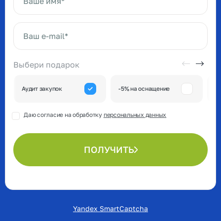
Ваше имя*
Ваш e-mail*
Выбери подарок
А
Аудит закупок
-5% на оснащение
к
Даю согласие на обработку
персональных данных
ПОЛУЧИТЬ
Yandex SmartCaptcha