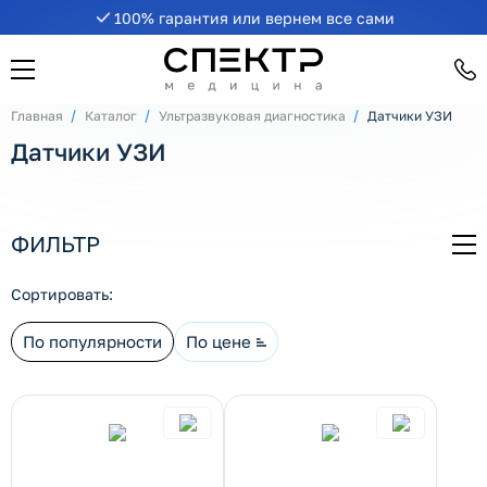
100% гарантия или вернем все сами
рнуть/развернуть категорию
Главная
Каталог
Ультразвуковая диагностика
Датчики УЗИ
Датчики УЗИ
ФИЛЬТР
СВ
рнуть/развернуть категорию
Сортировать:
По популярности
По цене
рнуть/развернуть категорию