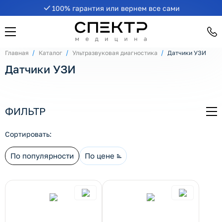
100% гарантия или вернем все сами
рнуть/развернуть категорию
Главная
Каталог
Ультразвуковая диагностика
Датчики УЗИ
Датчики УЗИ
ФИЛЬТР
СВ
рнуть/развернуть категорию
Сортировать:
По популярности
По цене
рнуть/развернуть категорию