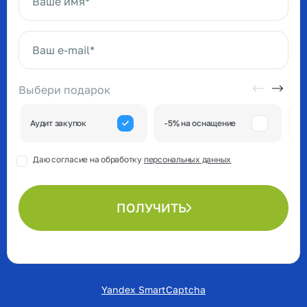
Ваше имя*
Ваш e-mail*
Выбери подарок
А
Аудит закупок
-5% на оснащение
к
Даю согласие на обработку
персональных данных
ПОЛУЧИТЬ
Yandex SmartCaptcha