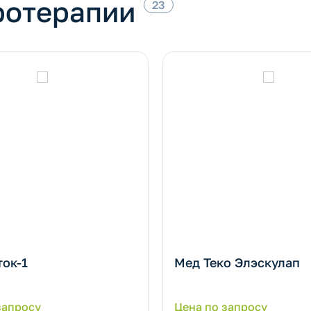
ротерапии
23
ок-1
Мед Теко Элэскулап
запросу
Цена по запросу