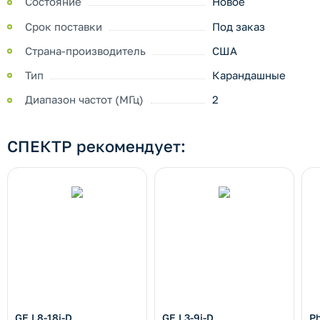
Состояние
Новое
Срок поставки
Под заказ
Страна-производитель
США
Тип
Карандашные
Диапазон частот (МГц)
2
СПЕКТР рекомендует:
GE L8-18i-D
GE L3-9i-D
Ph