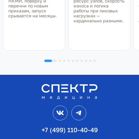
НКМИ, поверку и
ресурс узлов, скорость
перечни по новым
износа и логика
приказам, запуск
работы при пиковых
срывается на месяцы.
нагрузках —
кардинально разными.
VK
Telegram
+7 (499) 110-40-49