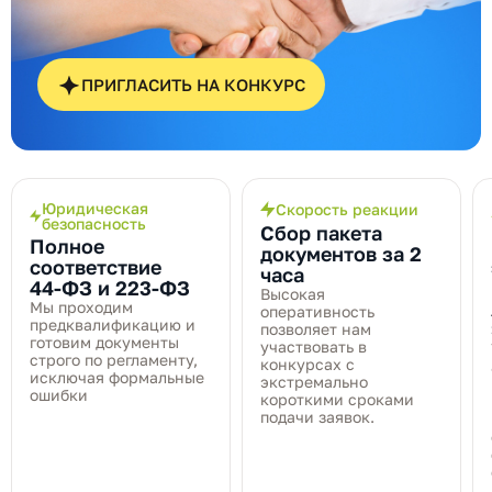
ПРИГЛАСИТЬ НА КОНКУРС
Юридическая
Скорость реакции
безопасность
Сбор пакета
Полное
документов за 2
соответствие
часа
44‑ФЗ и 223‑ФЗ
Высокая
Мы проходим
оперативность
предквалификацию и
позволяет нам
готовим документы
участвовать в
строго по регламенту,
конкурсах с
исключая формальные
экстремально
ошибки
короткими сроками
подачи заявок.