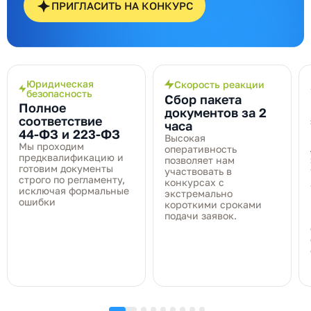
ПРИГЛАСИТЬ НА КОНКУРС
Юридическая
Скорость реакции
безопасность
Сбор пакета
Полное
документов за 2
соответствие
часа
44‑ФЗ и 223‑ФЗ
Высокая
Мы проходим
оперативность
предквалификацию и
позволяет нам
готовим документы
участвовать в
строго по регламенту,
конкурсах с
исключая формальные
экстремально
ошибки
короткими сроками
подачи заявок.