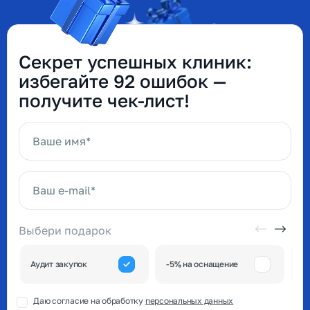
Секрет успешных клиник:
избегайте 92 ошибок —
получите чек-лист!
Ваше имя*
Ваш e-mail*
Выбери подарок
А
Аудит закупок
-5% на оснащение
к
Даю согласие на обработку
персональных данных