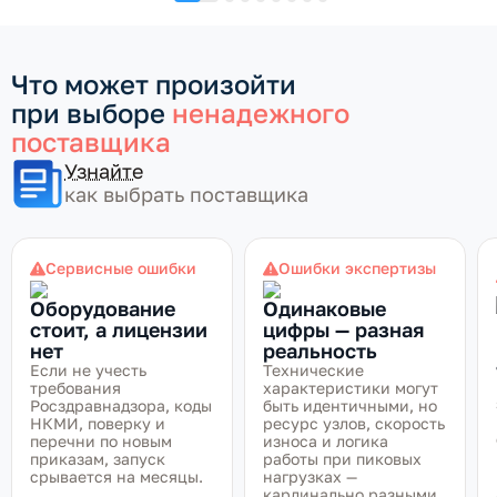
Что может произойти
при выборе
ненадежного
поставщика
Узнайте
как выбрать поставщика
Сервисные ошибки
Ошибки экспертизы
Оборудование
Одинаковые
стоит, а лицензии
цифры — разная
нет
реальность
Если не учесть
Технические
требования
характеристики могут
Росздравнадзора, коды
быть идентичными, но
НКМИ, поверку и
ресурс узлов, скорость
перечни по новым
износа и логика
приказам, запуск
работы при пиковых
срывается на месяцы.
нагрузках —
кардинально разными.