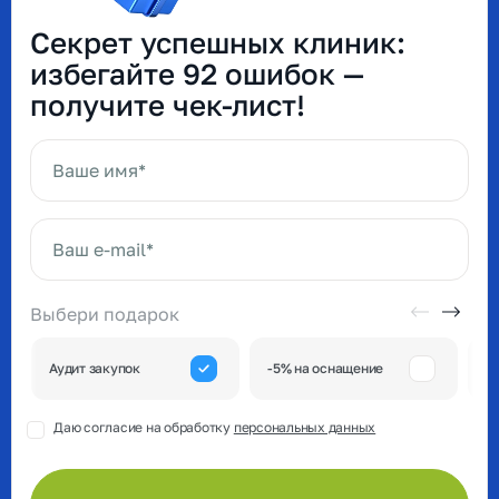
Секрет успешных клиник:
избегайте 92 ошибок —
получите чек-лист!
Ваше имя*
Ваш e-mail*
Выбери подарок
А
Аудит закупок
-5% на оснащение
к
Даю согласие на обработку
персональных данных