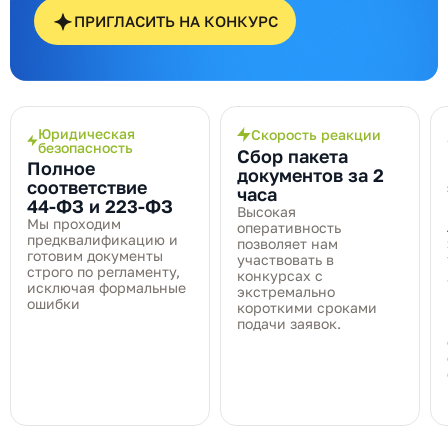
ПРИГЛАСИТЬ НА КОНКУРС
Юридическая
Скорость реакции
безопасность
Сбор пакета
Полное
документов за 2
соответствие
часа
44‑ФЗ и 223‑ФЗ
Высокая
Мы проходим
оперативность
предквалификацию и
позволяет нам
готовим документы
участвовать в
строго по регламенту,
конкурсах с
исключая формальные
экстремально
ошибки
короткими сроками
подачи заявок.