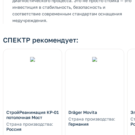
диагностического процесса. Это не просто стойка — это
инвестиция в стабильность, безопасность и
соответствие современным стандартам оснащения
медучреждения.
СПЕКТР рекомендует:
СтройРеанимация КР-01
Dräger Movita
Э
потолочная Мост
Страна производства:
С
Страна производства:
Германия
Р
Россия