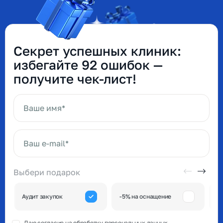
Секрет успешных клиник:
избегайте 92 ошибок —
получите чек-лист!
Ваше имя*
Ваш e-mail*
Выбери подарок
А
Аудит закупок
-5% на оснащение
к
Даю согласие на обработку
персональных данных