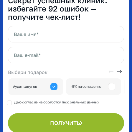
Секрет успешных клиник:
избегайте 92 ошибок —
получите чек-лист!
Ваше имя*
Ваш e-mail*
Выбери подарок
А
Аудит закупок
-5% на оснащение
к
Даю согласие на обработку
персональных данных
ПОЛУЧИТЬ