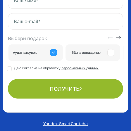
Ваше имя*
Ваш e-mail*
Выбери подарок
А
Аудит закупок
-5% на оснащение
к
Даю согласие на обработку
персональных данных
ПОЛУЧИТЬ
Yandex SmartCaptcha