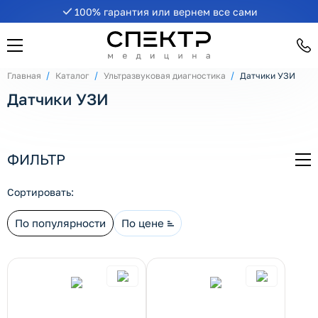
100% гарантия или вернем все сами
рнуть/развернуть категорию
Главная
Каталог
Ультразвуковая диагностика
Датчики УЗИ
Датчики УЗИ
ФИЛЬТР
СВ
рнуть/развернуть категорию
Сортировать:
По популярности
По цене
рнуть/развернуть категорию