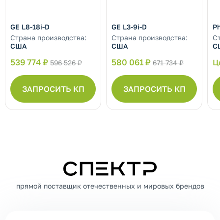
GE L8-18i-D
GE L3-9i-D
Ph
Страна производства:
Страна производства:
С
США
США
С
539 774 ₽
580 061 ₽
Ц
596 526 ₽
671 734 ₽
ЗАПРОСИТЬ КП
ЗАПРОСИТЬ КП
СПЕКТР
прямой поставщик отечественных и мировых брендов