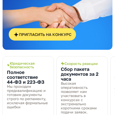
ПРИГЛАСИТЬ НА КОНКУРС
Юридическая
Скорость реакции
безопасность
Сбор пакета
Полное
документов за 2
соответствие
часа
44‑ФЗ и 223‑ФЗ
Высокая
Мы проходим
оперативность
предквалификацию и
позволяет нам
готовим документы
участвовать в
строго по регламенту,
конкурсах с
исключая формальные
экстремально
ошибки
короткими сроками
подачи заявок.