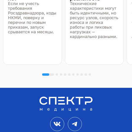
Если не учесть
Технические
требования
характеристики могут
Росздравнадзора, коды
быть идентичными, но
НКМИ, поверку и
ресурс узлов, скорость
перечни по новым
износа и логика
приказам, запуск
работы при пиковых
срывается на месяцы.
нагрузках —
кардинально разными.
VK
Telegram