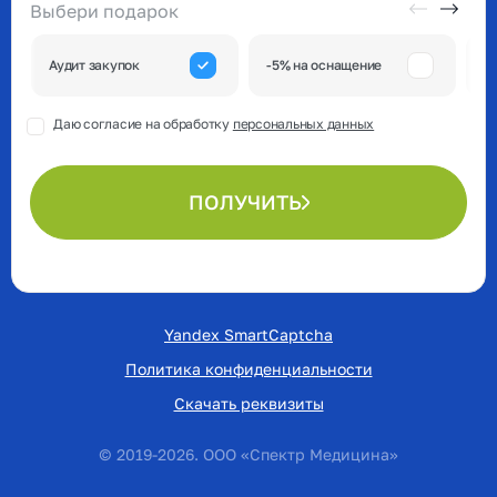
Выбери подарок
А
Аудит закупок
-5% на оснащение
к
Даю согласие на обработку
персональных данных
ПОЛУЧИТЬ
Yandex SmartCaptcha
Политика конфиденциальности
Скачать реквизиты
© 2019-2026. ООО «Спектр Медицина»