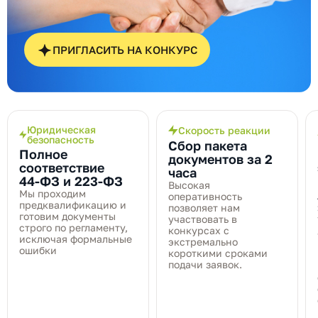
ПРИГЛАСИТЬ НА КОНКУРС
Юридическая
Скорость реакции
безопасность
Сбор пакета
Полное
документов за 2
соответствие
часа
44‑ФЗ и 223‑ФЗ
Высокая
Мы проходим
оперативность
предквалификацию и
позволяет нам
готовим документы
участвовать в
строго по регламенту,
конкурсах с
исключая формальные
экстремально
ошибки
короткими сроками
подачи заявок.