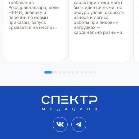
требования
характеристики могут
Росздравнадзора, коды
быть идентичными, но
НКМИ, поверку и
ресурс узлов, скорость
перечни по новым
износа и логика
приказам, запуск
работы при пиковых
срывается на месяцы.
нагрузках —
кардинально разными.
VK
Telegram