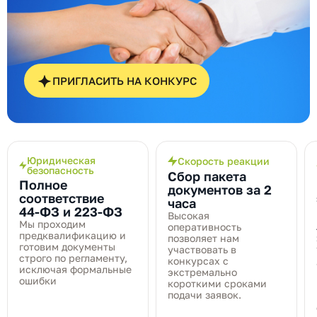
ПРИГЛАСИТЬ НА КОНКУРС
Юридическая
Скорость реакции
безопасность
Сбор пакета
Полное
документов за 2
соответствие
часа
44‑ФЗ и 223‑ФЗ
Высокая
Мы проходим
оперативность
предквалификацию и
позволяет нам
готовим документы
участвовать в
строго по регламенту,
конкурсах с
исключая формальные
экстремально
ошибки
короткими сроками
подачи заявок.