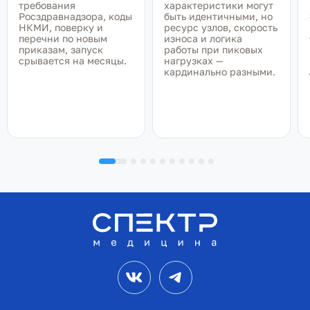
требования
характеристики могут
Росздравнадзора, коды
быть идентичными, но
НКМИ, поверку и
ресурс узлов, скорость
перечни по новым
износа и логика
приказам, запуск
работы при пиковых
срывается на месяцы.
нагрузках —
кардинально разными.
VK
Telegram