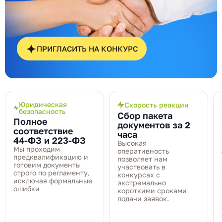
ПРИГЛАСИТЬ НА КОНКУРС
Юридическая
Скорость реакции
безопасность
Сбор пакета
Полное
документов за 2
соответствие
часа
44‑ФЗ и 223‑ФЗ
Высокая
Мы проходим
оперативность
предквалификацию и
позволяет нам
готовим документы
участвовать в
строго по регламенту,
конкурсах с
исключая формальные
экстремально
ошибки
короткими сроками
подачи заявок.