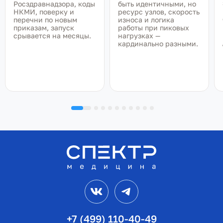
Росздравнадзора, коды
быть идентичными, но
НКМИ, поверку и
ресурс узлов, скорость
перечни по новым
износа и логика
приказам, запуск
работы при пиковых
срывается на месяцы.
нагрузках —
кардинально разными.
VK
Telegram
+7 (499) 110-40-49