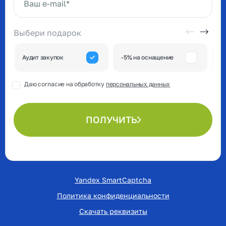
Ваш e-mail*
Выбери подарок
А
Аудит закупок
-5% на оснащение
к
Даю согласие на обработку
персональных данных
ПОЛУЧИТЬ
Yandex SmartCaptcha
Политика конфиденциальности
Скачать реквизиты