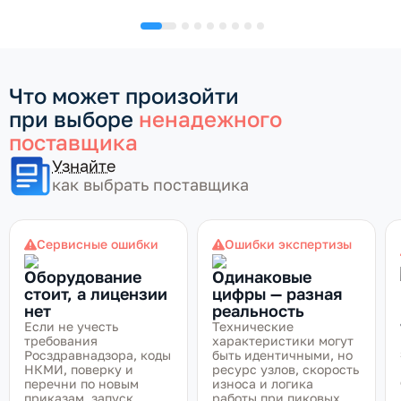
Что может произойти
при выборе
ненадежного
поставщика
Узнайте
как выбрать поставщика
Сервисные ошибки
Ошибки экспертизы
Оборудование
Одинаковые
стоит, а лицензии
цифры — разная
нет
реальность
Если не учесть
Технические
требования
характеристики могут
Росздравнадзора, коды
быть идентичными, но
НКМИ, поверку и
ресурс узлов, скорость
перечни по новым
износа и логика
приказам, запуск
работы при пиковых