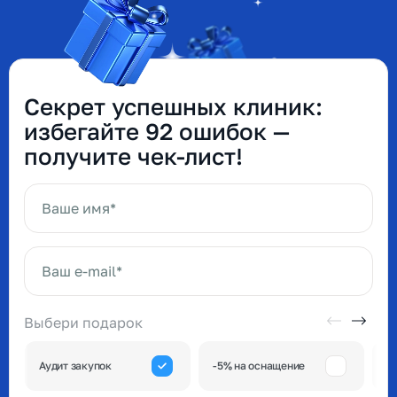
Секрет успешных клиник:
избегайте 92 ошибок —
получите чек-лист!
Ваше имя*
Ваш e-mail*
Выбери подарок
А
Аудит закупок
-5% на оснащение
к