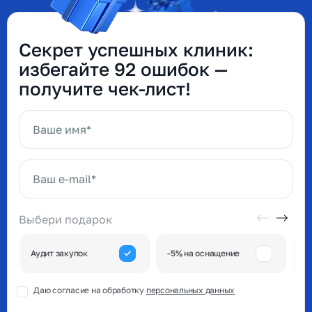
Секрет успешных клиник:
избегайте 92 ошибок —
получите чек-лист!
Ваше имя*
Ваш e-mail*
Выбери подарок
А
Аудит закупок
-5% на оснащение
к
Даю согласие на обработку
персональных данных