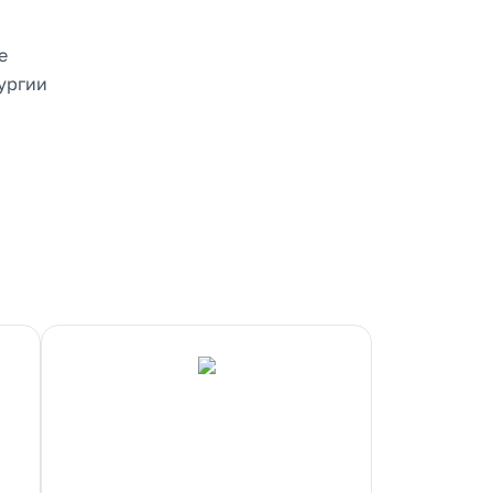
е
ургии