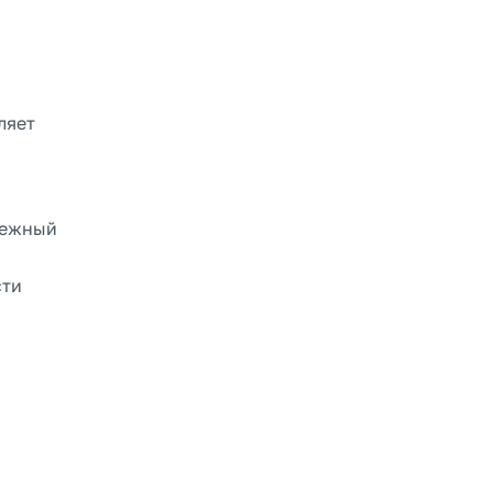
ляет
адежный
сти