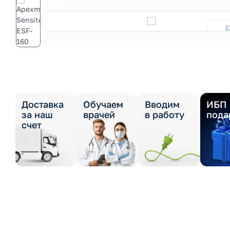
Доставка
Обучаем
Вводим
ИБП 
за наш
врачей
в работу
пода
счет