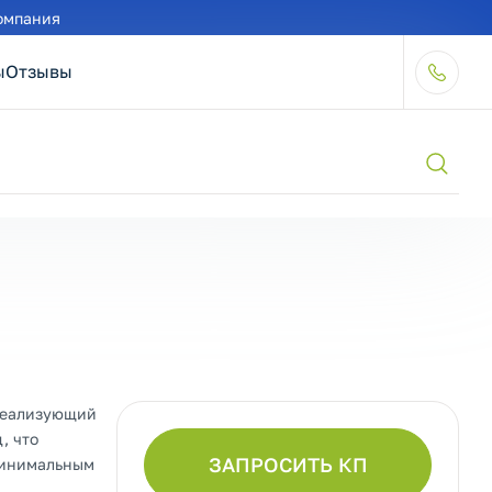
омпания
ы
Отзывы
 реализующий
, что
ЗАПРОСИТЬ КП
минимальным