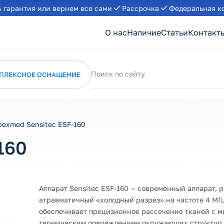
 гарантия или вернем все сами
Рассрочка
Федеральная к
О нас
Наличие
Статьи
Контакт
Поиск по сайту
ПЛЕКСНОЕ ОСНАЩЕНИЕ
pexmed Sensitec ESF-160
160
Аппарат Sensitec ESF-160 — современный аппарат,
атравматичный «холодный разрез» на частоте 4 МГц
обеспечивает прецизионное рассечение тканей с 
термическим повреждением окружающих структур.