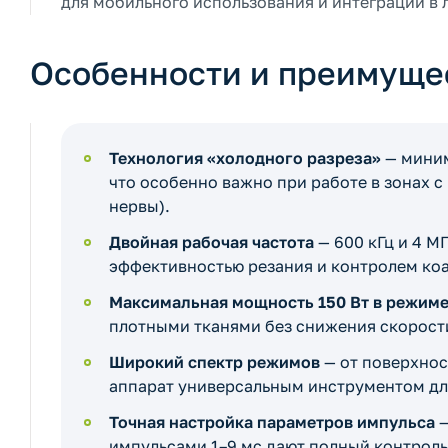
для мобильного использования и интеграции в
Особенности и преимуще
Технология «холодного разреза»
— миним
что особенно важно при работе в зонах 
нервы).
Двойная рабочая частота
— 600 кГц и 4 М
эффективностью резания и контролем коаг
Максимальная мощность 150 Вт в режиме
плотными тканями без снижения скорости
Широкий спектр режимов
— от поверхнос
аппарат универсальным инструментом дл
Точная настройка параметров импульса
—
импульсами 1–9 мс дают полный контроль