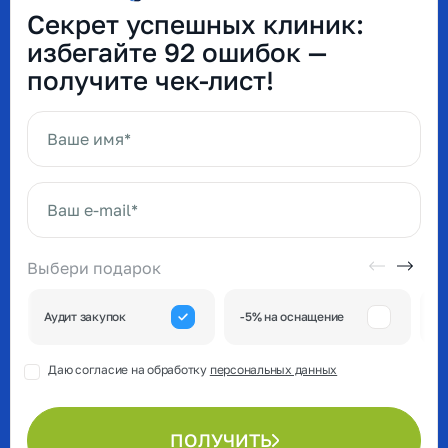
Секрет успешных клиник:
избегайте 92 ошибок —
получите чек-лист!
Ваше имя*
Ваш e-mail*
Выбери подарок
А
Аудит закупок
-5% на оснащение
к
Даю согласие на обработку
персональных данных
ПОЛУЧИТЬ