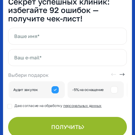
Секрет успешных клиник:
избегайте 92 ошибок —
получите чек-лист!
Ваше имя*
Ваш e-mail*
Выбери подарок
А
Аудит закупок
-5% на оснащение
к
Даю согласие на обработку
персональных данных
ПОЛУЧИТЬ