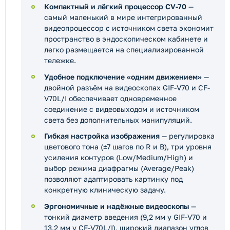
Компактный и лёгкий процессор CV-70
—
самый маленький в мире интегрированный
видеопроцессор с источником света экономит
пространство в эндоскопическом кабинете и
легко размещается на специализированной
тележке.
Удобное подключение «одним движением»
—
двойной разъём на видеоскопах GIF-V70 и CF-
V70L/I обеспечивает одновременное
соединение с видеовыходом и источником
света без дополнительных манипуляций.
Гибкая настройка изображения
— регулировка
цветового тона (±7 шагов по R и B), три уровня
усиления контуров (Low/Medium/High) и
выбор режима диафрагмы (Average/Peak)
позволяют адаптировать картинку под
конкретную клиническую задачу.
Эргономичные и надёжные видеоскопы
—
тонкий диаметр введения (9,2 мм у GIF-V70 и
13,2 мм у CF-V70L/I), широкий диапазон углов