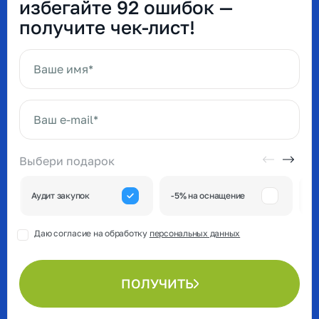
избегайте 92 ошибок —
получите чек-лист!
Ваше имя*
Ваш e-mail*
Выбери подарок
А
Аудит закупок
-5% на оснащение
к
Даю согласие на обработку
персональных данных
ПОЛУЧИТЬ