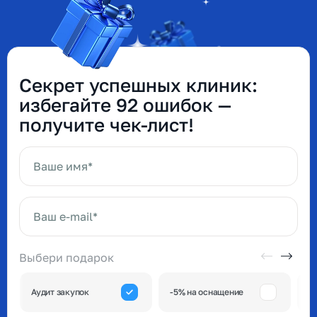
Секрет успешных клиник:
избегайте 92 ошибок —
получите чек-лист!
Ваше имя*
Ваш e-mail*
Выбери подарок
А
Аудит закупок
-5% на оснащение
к