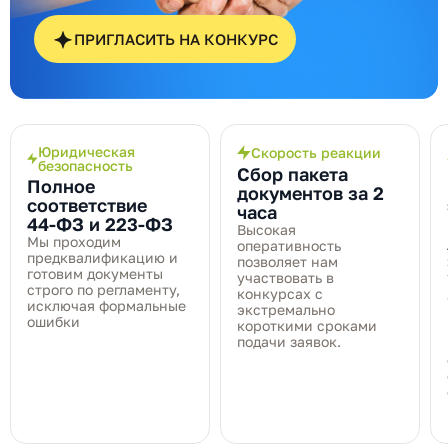
ПРИГЛАСИТЬ НА КОНКУРС
Юридическая
Скорость реакции
безопасность
Сбор пакета
Полное
документов за 2
соответствие
часа
44‑ФЗ и 223‑ФЗ
Высокая
Мы проходим
оперативность
предквалификацию и
позволяет нам
готовим документы
участвовать в
строго по регламенту,
конкурсах с
исключая формальные
экстремально
ошибки
короткими сроками
подачи заявок.