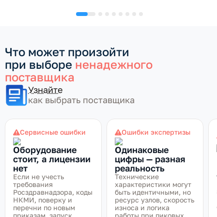
Что может произойти
при выборе
ненадежного
поставщика
Узнайте
как выбрать поставщика
Сервисные ошибки
Ошибки экспертизы
Оборудование
Одинаковые
стоит, а лицензии
цифры — разная
нет
реальность
Если не учесть
Технические
требования
характеристики могут
Росздравнадзора, коды
быть идентичными, но
НКМИ, поверку и
ресурс узлов, скорость
перечни по новым
износа и логика
приказам, запуск
работы при пиковых