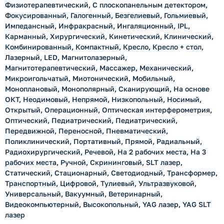
Физиотерапевтический, С плоскопанельным детектором,
Фокусированный, Галогенный, Безгелиевый, Гольмиевый,
Импедансный, Инфракрасный, Ингаляционный, IPL,
Карманный, Хирургический, Кинетический, Клинический,
Комбинированный, Компактный, Кресло, Кресло + стол,
Лазерный, LED, Магнитолазерный,
Магнитотерапевтический, Массажер, Механический,
Микроигольчатый, Миотонический, Мобильный,
Моноплановый, Монополярный, Сканирующий, На основе
ОКТ, Неодимовый, Непрямой, Низкопольный, Носимый,
Открытый, Операционный, Оптическая интерферометрия,
Оптический, Педиатрический, Педиатрический,
Передвижной, Переносной, Пневматический,
Поликлинический, Портативный, Прямой, Радиальный,
Радиохирургический, Речевой, На 2 рабочих места, На 3
рабочих места, Ручной, Скрининговый, SLT лазер,
Статический, Стационарный, Светодиодный, Трансформер,
Транспортный, Цифровой, Тулиевый, Ультразвуковой,
Универсальный, Вакуумный, Ветеринарный,
Видеокомпьютерный, Высокопольный, YAG лазер, YAG SLT
лазер