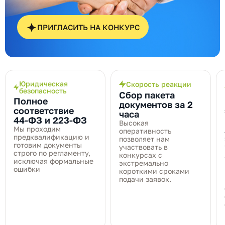
ПРИГЛАСИТЬ НА КОНКУРС
Юридическая
Скорость реакции
безопасность
Сбор пакета
Полное
документов за 2
соответствие
часа
44‑ФЗ и 223‑ФЗ
Высокая
Мы проходим
оперативность
предквалификацию и
позволяет нам
готовим документы
участвовать в
строго по регламенту,
конкурсах с
исключая формальные
экстремально
ошибки
короткими сроками
подачи заявок.